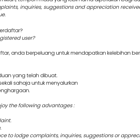
plaints, inquiries, suggestions and appreciation receive
ue.
erdaftar?
gistered user?
ftar, anda berpeluang untuk mendapatkan kelebihan beri
.
uan yang telah dibuat.
sekali sahaja untuk menyalurkan
enghargaan.
njoy the following advantages :
aint.
.
once to lodge complaints, inquiries, suggestions or appreci