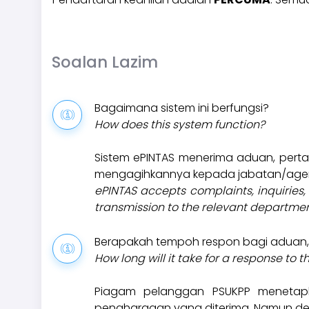
Soalan Lazim
Bagaimana sistem ini berfungsi?
How does this system function?
Sistem ePINTAS menerima aduan, pert
mengagihkannya kepada jabatan/agens
ePINTAS accepts complaints, inquiries,
transmission to the relevant departme
Berapakah tempoh respon bagi aduan
How long will it take for a response to 
Piagam pelanggan PSUKPP menetap
penghargaan yang diterima. Namun demi