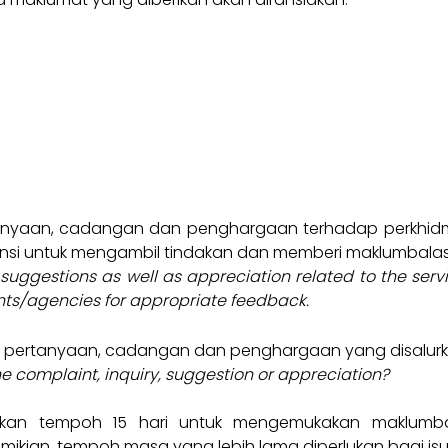
anyaan, cadangan dan penghargaan terhadap perkhidm
i untuk mengambil tindakan dan memberi maklumbalas
 suggestions as well as appreciation related to the se
nts/agencies for appropriate feedback.
, pertanyaan, cadangan dan penghargaan yang disalur
the complaint, inquiry, suggestion or appreciation?
kan tempoh 15 hari untuk mengemukakan maklumba
kian, tempoh masa yang lebih lama diperlukan bagi isu