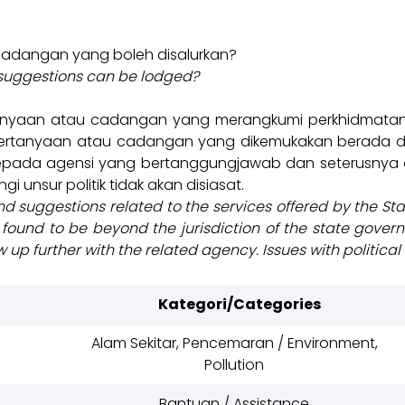
cadangan yang boleh disalurkan?
 suggestions can be lodged?
anyaan atau cadangan yang merangkumi perkhidmatan y
pertanyaan atau cadangan yang dikemukakan berada di 
 kepada agensi yang bertanggungjawab dan seterusny
 unsur politik tidak akan disiasat.
d suggestions related to the services offered by the S
 found to be beyond the jurisdiction of the state govern
w up further with the related agency. Issues with political
Kategori/Categories
Alam Sekitar, Pencemaran / Environment,
Pollution
Bantuan / Assistance