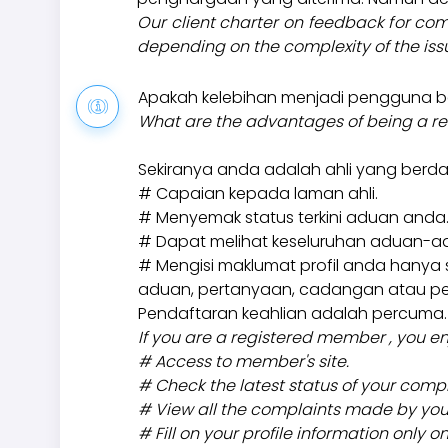
Our client charter on feedback for com
depending on the complexity of the iss
Apakah kelebihan menjadi pengguna b
What are the advantages of being a re
Sekiranya anda adalah ahli yang berda
# Capaian kepada laman ahli.
# Menyemak status terkini aduan anda
# Dapat melihat keseluruhan aduan-ad
# Mengisi maklumat profil anda hanya 
aduan, pertanyaan, cadangan atau p
Pendaftaran keahlian adalah percuma.
If you are a registered member , you e
# Access to member's site.
# Check the latest status of your compl
# View all the complaints made by you
# Fill on your profile information only 