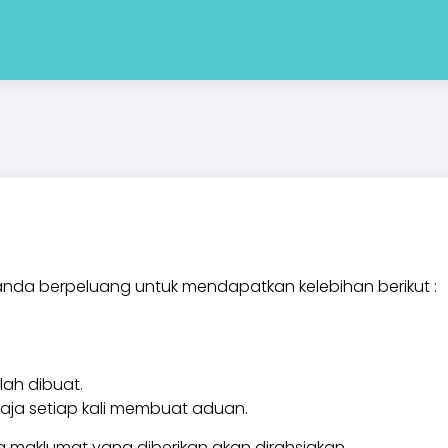
 anda berpeluang untuk mendapatkan kelebihan berikut :
ah dibuat.
ahaja setiap kali membuat aduan.
a maklumat yang diberikan akan dirahsiakan.